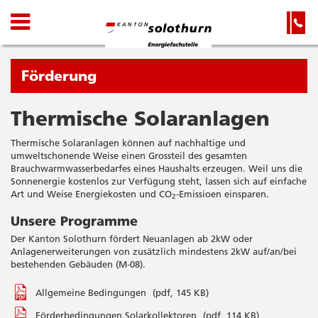
Kanton
Navigation
Hauptnavigation
Service-
Navigation
Solothurn
und
Wichtige
Suche
Seiten
Sie
Förderung
befinden
sich
Thermische Solaranlagen
Startseite
Hauptnavigation
gerade
Inhalt
Thermische Solaranlagen können auf nachhaltige und
in:
Sitemap
umweltschonende Weise einen Grossteil des gesamten
Suche
Brauchwarmwasserbedarfes eines Haushalts erzeugen. Weil uns die
Sonnenergie kostenlos zur Verfügung steht, lassen sich auf einfache
Art und Weise Energiekosten und CO
-Emissioen einsparen.
2
Unsere Programme
Der Kanton Solothurn fördert Neuanlagen ab 2kW oder
Anlagenerweiterungen von zusätzlich mindestens 2kW auf/an/bei
bestehenden Gebäuden (M-08).
Allgemeine Bedingungen
(pdf, 145 KB)
Förderbedingungen Solarkollektoren
(pdf, 114 KB)