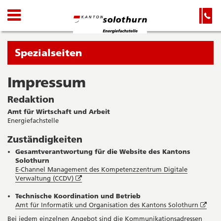
Kanton
Navigation
Hauptnavigation
Service-
Navigation
Solothurn
und
Wichtige
Suche
Seiten
Sie
Spezialseiten
befinden
sich
Impressum
Startseite
Hauptnavigation
gerade
Inhalt
Redaktion
in:
Sitemap
Amt für Wirtschaft und Arbeit
Suche
Energiefachstelle
Zuständigkeiten
Gesamtverantwortung für die Website des Kantons
Solothurn
E-Channel Management des Kompetenzzentrum Digitale
Öffnet
Verwaltung (CCDV)
in
neuem
Technische Koordination und Betrieb
Fenster
Öffn
Amt für Informatik und Organisation des Kantons Solothurn
in
Bei jedem einzelnen Angebot sind die Kommunikationsadressen