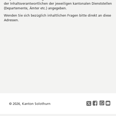
neu
der Inhaltsverantwortlichen der jeweiligen kantonalen Dienststellen
Fens
(Departemente, Ämter etc.) angegeben.
Wenden Sie sich bezüglich inhaltlichen Fragen bitte direkt an diese
Adressen.
Seitenleiste
Footer
Copyright
Social
Media
© 2026, Kanton Solothurn