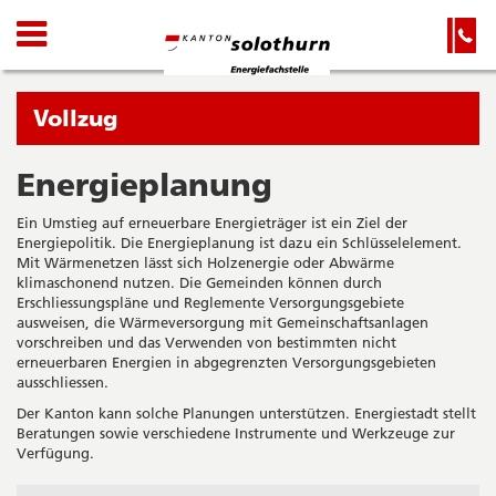
Kanton
Navigation
Hauptnavigation
Service-
Navigation
Solothurn
und
Wichtige
Suche
Seiten
Sie
Vollzug
befinden
sich
Energieplanung
Startseite
Hauptnavigation
gerade
Inhalt
Ein Umstieg auf erneuerbare Energieträger ist ein Ziel der
in:
Sitemap
Energiepolitik. Die Energieplanung ist dazu ein Schlüsselelement.
Suche
Mit Wärmenetzen lässt sich Holzenergie oder Abwärme
klimaschonend nutzen. Die Gemeinden können durch
Erschliessungspläne und Reglemente Versorgungsgebiete
ausweisen, die Wärmeversorgung mit Gemeinschaftsanlagen
vorschreiben und das Verwenden von bestimmten nicht
erneuerbaren Energien in abgegrenzten Versorgungsgebieten
ausschliessen.
Der Kanton kann solche Planungen unterstützen. Energiestadt stellt
Beratungen sowie verschiedene Instrumente und Werkzeuge zur
Verfügung.