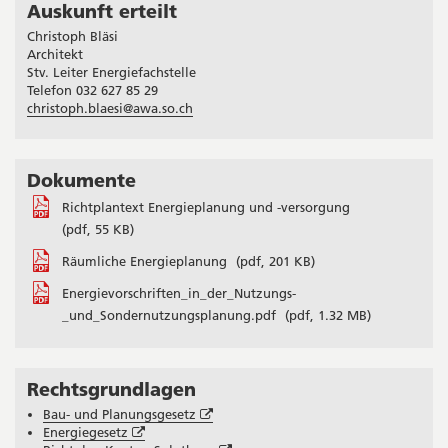
Auskunft erteilt
Seitenleiste
Christoph Bläsi
Architekt
Stv. Leiter Energiefachstelle
Telefon 032 627 85 29
christoph.blaesi@awa.so.ch
Dokumente
Richtplantext Energieplanung und -versorgung
(pdf, 55 KB)
Räumliche Energieplanung
(pdf, 201 KB)
Energievorschriften_in_der_Nutzungs-
_und_Sondernutzungsplanung.pdf
(pdf, 1.32 MB)
Rechtsgrundlagen
Öffnet
Bau- und Planungsgesetz
Öffnet
in
Energiegesetz