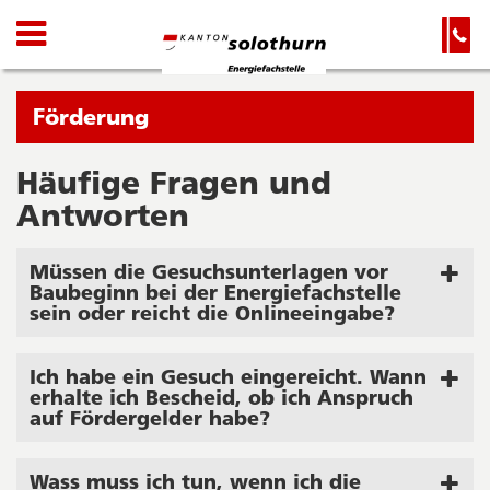
Kanton
Navigation
Hauptnavigation
Service-
Navigation
Solothurn
und
Wichtige
Suche
Seiten
Sie
Förderung
befinden
sich
Häufige Fragen und
Startseite
Hauptnavigation
gerade
Antworten
Inhalt
in:
Sitemap
Suche
Müssen die Gesuchsunterlagen vor
Baubeginn bei der Energiefachstelle
sein oder reicht die Onlineeingabe?
Ich habe ein Gesuch eingereicht. Wann
erhalte ich Bescheid, ob ich Anspruch
auf Fördergelder habe?
Wass muss ich tun, wenn ich die